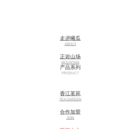
走进曦瓜
正岩山场
产品系列
香江茗苑
合作加盟