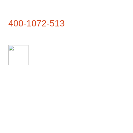
联系热线
400-1072-513
联系地址
武夷山市兴田镇仙云路1号