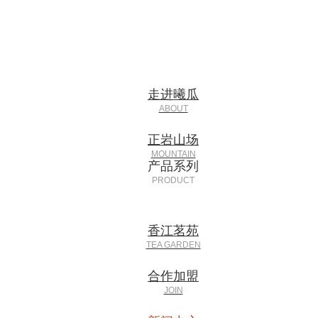
走进曦瓜
正岩山场
产品系列
香江茗苑
合作加盟