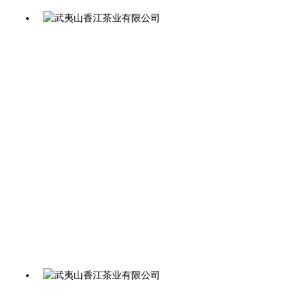
曦瓜大红袍