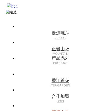
走进曦瓜
正岩山场
产品系列
香江茗苑
合作加盟