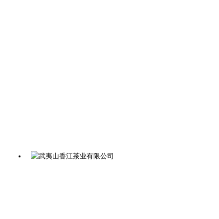
曦瓜大红袍