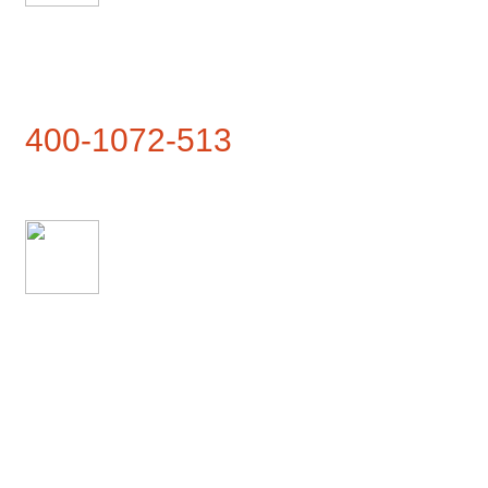
联系热线
400-1072-513
联系地址
武夷山市兴田镇仙云路1号