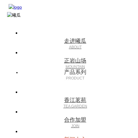
走进曦瓜
正岩山场
产品系列
香江茗苑
合作加盟