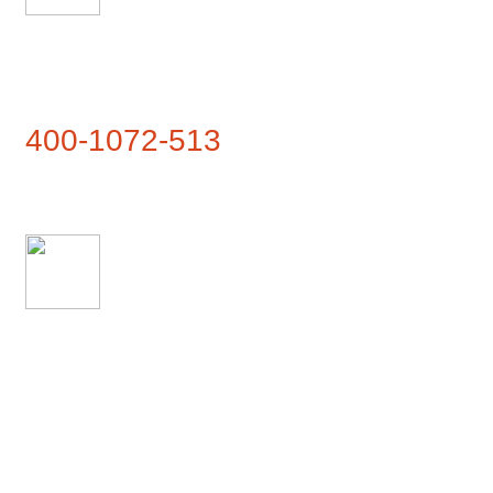
联系热线
400-1072-513
联系地址
武夷山市兴田镇仙云路1号