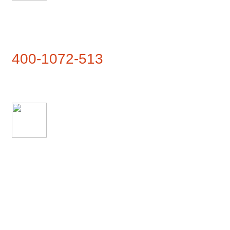
联系热线
400-1072-513
联系地址
武夷山市兴田镇仙云路1号