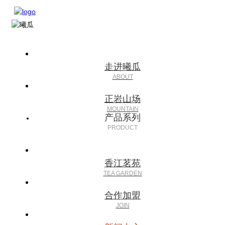
走进曦瓜
正岩山场
产品系列
香江茗苑
合作加盟