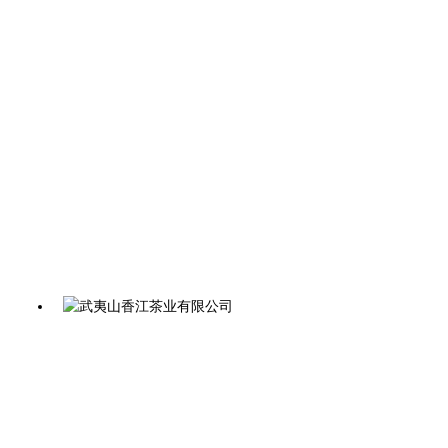
曦瓜大红袍