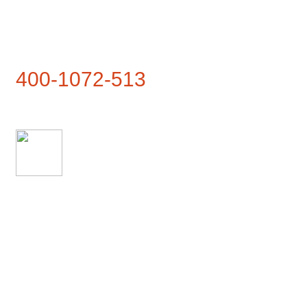
联系热线
400-1072-513
联系地址
武夷山市兴田镇仙云路1号