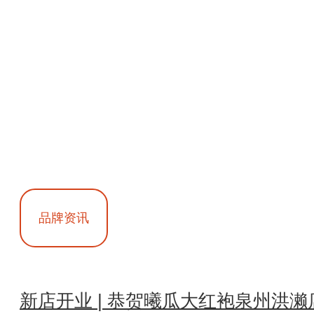
品牌资讯
新店开业 | 恭贺曦瓜大红袍泉州洪