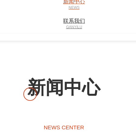
新闻中心
联系我们
新闻中心
NEWS CENTER